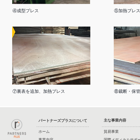
④成型プレス
⑤加熱プレ
⑦裏表を追加、加熱プレス
⑧裁断・保
主な事業内容
​パートナーズプラスについて
ホーム
貿易事業
事業内容
国際メディカルサポ