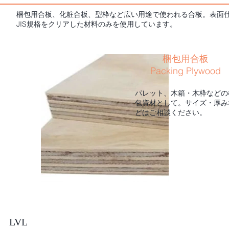
梱包用合板、化粧合板、型枠など広い用途で使われる合板。
表面
JIS規格をクリアした材料のみを使用しています。
梱包用合板
Packing Plywood
パレット、木箱・木枠などの
包資材として。サイズ・厚み
どはご相談ください。
LVL