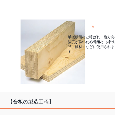
LVL
単板積層材と呼ばれ、縦方向
強度が強いため骨組材（棒状
品、軸材）などに使用されま
す。
【合板の製造工程】