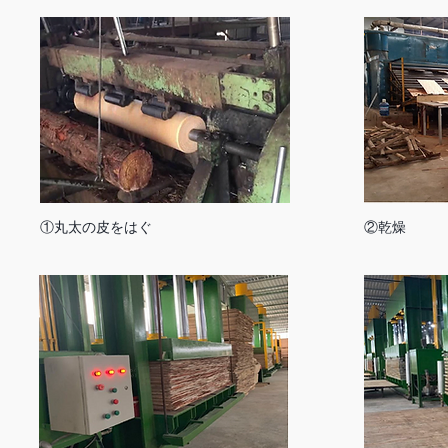
①丸太の皮をはぐ
②乾燥